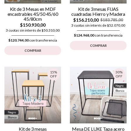
Kit de 3 Mesas en MDF
Kit de 3 mesas FIJAS
encastrables 45/50 45/60
cuadradas Hierro y Madera
45/80cm
$156.210,00
$183.785,00
$150.930,00
3 cuotas sin interés de $52.070,00
3 cuotas sin interés de $50.310,00
$124.968,00
con transferencia
$120.744,00
con transferencia
COMPRAR
COMPRAR
15%
30%
OFF
OFF
Kit de 3 mesas
Mesa DE LUXE Tapa acero