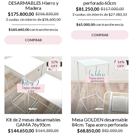
DESARMABLES Hierro y
perforado 60cm
Madera
$81.250,00
$117.000,00
$175.800,00
$206.830,00
3 cuotas sin interés de $27.083,33
3 cuotas sin interés de $58.600,00
$65.000,00
con transferencia
$140.640,00
con transferencia
COMPRAR
COMPRAR
12%
16%
OFF
OFF
Kit de 2 mesas desarmables
Mesa GOLDEN desarmable
GAMA 76y93cm
84cm. Tapa acero perforada
$144.650,00
$68.850,00
$164.380,00
$82.000,00