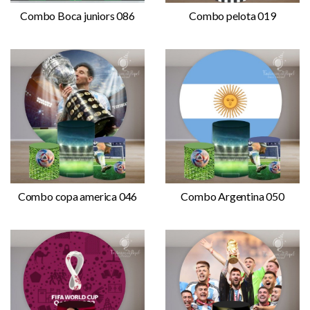
Combo Boca juniors 086
Combo pelota 019
Combo copa america 046
Combo Argentina 050