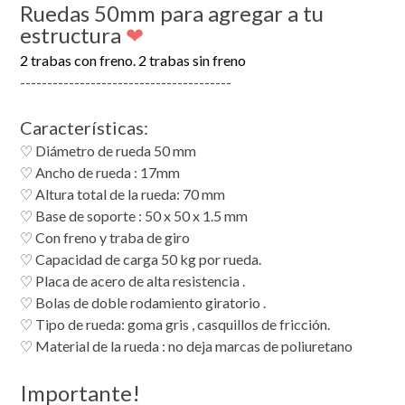
Ruedas 50mm para agregar a tu
estructura
❤
2 trabas con freno. 2 trabas sin freno
---------------------------------------
Características:
♡
Diámetro de rueda 50 mm
♡ A
ncho de rueda : 17mm
♡ A
ltura total de la rueda: 70 mm
♡ B
ase de soporte : 50 x 50 x 1.5 mm
♡ C
on freno y traba de giro
♡ C
apacidad de carga 50 kg por rueda.
♡ P
laca de acero de alta resistencia .
♡ B
olas de doble rodamiento giratorio .
♡ T
ipo de rueda: goma gris , casquillos de fricción.
♡ M
aterial de la rueda : no deja marcas de poliuretano
Importante!